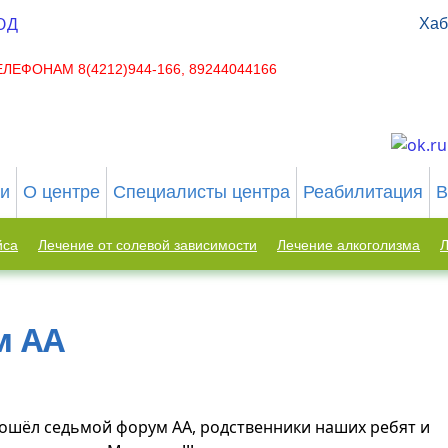
Хаб
ЕФОНАМ 8(4212)944-166, 89244044166
ьи
О центре
Специалисты центра
Реабилитация
В
йса
Лечение от солевой зависимости
Лечение алкоголизма
Л
м АА
. прошёл седьмой форум АА, родственники наших ребят и